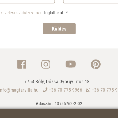
kezelési szabályzatban
foglaltakat. *
Küldés
7754 Bóly, Dózsa György utca 18.
nfo@magtarvilla.hu
+36 70 775 9966
+36 70 775 
Adószám: 13755762-2-02
Cégjegyzékszám: CG. 02-09-070857