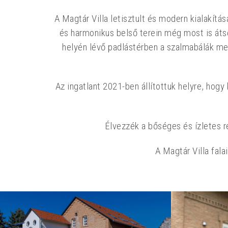
A Magtár Villa letisztult és modern kialakítás
és harmonikus belső terein még most is átsej
helyén lévő padlástérben a szalmabálák mele
Az ingatlant 2021-ben állítottuk helyre, hog
Élvezzék a bőséges és ízletes r
A Magtár Villa fa