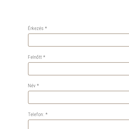
Érkezés *
Felnőtt *
Név *
Telefon: *