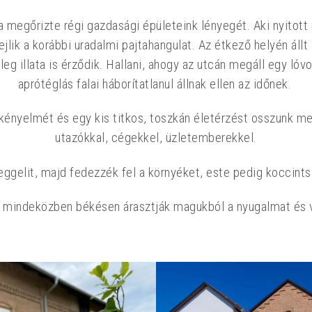
a megőrizte régi gazdasági épületeink lényegét. Aki nyitott 
lik a korábbi uradalmi pajtahangulat. Az étkező helyén állt
g illata is érződik. Hallani, ahogy az utcán megáll egy lóvon
aprótéglás falai háborítatlanul állnak ellen az időnek.
y kényelmét és egy kis titkos, toszkán életérzést osszunk me
utazókkal, cégekkel, üzletemberekkel.
eggelit, majd fedezzék fel a környéket, este pedig koccintsa
lai mindeközben békésen árasztják magukból a nyugalmat és