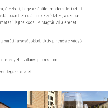
rá, érezheti, hogy az épület modern, letisztult
 istállóban békés állatok kérődztek, a szobák
tatású lajtos kocsi. A Magtár Villa eredeti,
g baráti társaságokkal, aktív pihenésre vágyó
nak egyet a villányi pincesoron!
 vendégszeretetet…